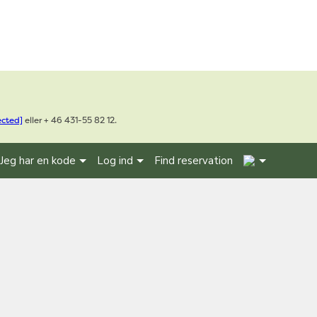
ected]
eller + 46 431-55 82 12.
4
Jeg har en kode
Log ind
Find reservation