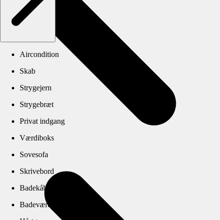
Aircondition
Skab
Strygejern
Strygebræt
Privat indgang
Værdiboks
Sovesofa
Skrivebord
Badekåbe
Badeværelse