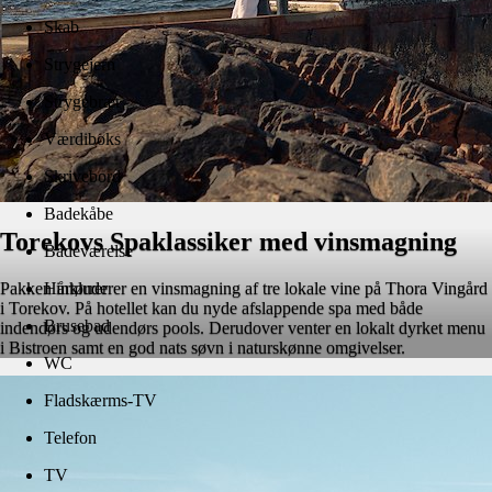
Skab
Strygejern
Strygebræt
Værdiboks
Skrivebord
Badekåbe
Torekovs Spaklassiker med vinsmagning
Badeværelse
Pakken inkluderer en vinsmagning af tre lokale vine på Thora Vingård
Hårtørrer
i Torekov. På hotellet kan du nyde afslappende spa med både
Brusebad
indendørs og udendørs pools. Derudover venter en lokalt dyrket menu
i Bistroen samt en god nats søvn i naturskønne omgivelser.
WC
Fladskærms-TV
Telefon
TV