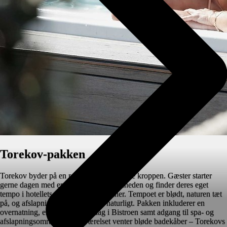
Torekov-pakken
Torekov byder på en ro, der mærkes i hele kroppen. Gæster starter
gerne dagen med en dukkert, nyder stilheden og finder deres eget
tempo i hotellets spa og varme bassiner. Tempoet er blødt, naturen tæt
på, og afslapningen kommer helt naturligt. Pakken inkluderer en
overnatning, en to-retters middag i Bistroen samt adgang til spa- og
afslapningsområderne. På værelset venter bløde badekåber – Torekovs