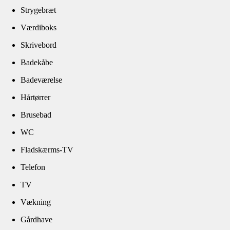
Strygebræt
Værdiboks
Skrivebord
Badekåbe
Badeværelse
Hårtørrer
Brusebad
WC
Fladskærms-TV
Telefon
TV
Vækning
Gårdhave