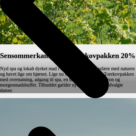
Sensommerkampagne Torekovpakken 20%
Nyd spa og lokalt dyrket mad i en afslappende atmosfære med naturen
og havet lige om hjørnet. Lige nu får du 20% rabat på Torekovpakken
med overnatning, adgang til spa, en toretters menu i Bistron og
morgenmadsbuffet. Tilbuddet gælder nye bookinger på udvalgte
datoer.