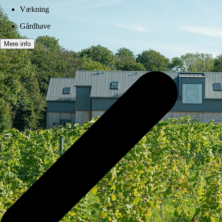
Vækning
Gårdhave
Mere info