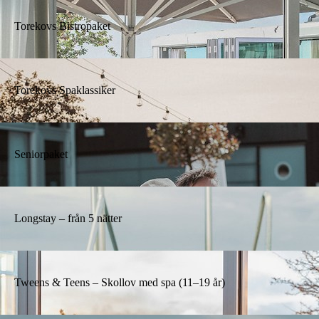
Torekovs Bistropaket
Torekovs Spaklassiker
Seniorpaket
Longstay – från 5 nätter
Tweens & Teens – Skollov med spa (11–19 år)