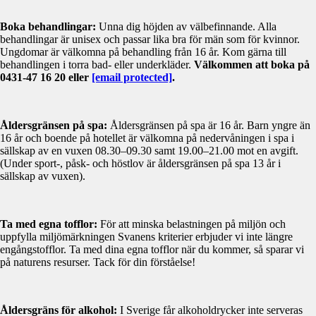
Boka behandlingar:
Unna dig höjden av välbefinnande. Alla
behandlingar är unisex och passar lika bra för män som för kvinnor.
Ungdomar är välkomna på behandling från 16 år. Kom gärna till
behandlingen i torra bad- eller underkläder.
Välkommen att boka på
0431-47 16 20 eller
[email protected]
.
Åldersgränsen på spa:
Åldersgränsen på spa är 16 år. Barn yngre än
16 år och boende på hotellet är välkomna på nedervåningen i spa i
sällskap av en vuxen 08.30–09.30 samt 19.00–21.00 mot en avgift.
(Under sport-, påsk- och höstlov är åldersgränsen på spa 13 år i
sällskap av vuxen).
Ta med egna tofflor:
För att minska belastningen på miljön och
uppfylla miljömärkningen Svanens kriterier erbjuder vi inte längre
engångstofflor. Ta med dina egna tofflor när du kommer, så sparar vi
på naturens resurser. Tack för din förståelse!
Åldersgräns för alkohol:
I Sverige får alkoholdrycker inte serveras