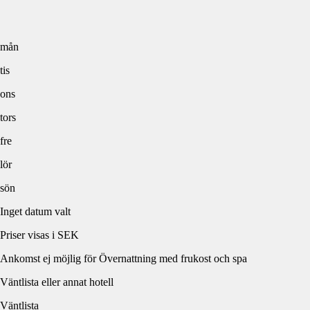
mån
tis
ons
tors
fre
lör
sön
Inget datum valt
Priser visas i SEK
Ankomst ej möjlig för Övernattning med frukost och spa
Väntlista eller annat hotell
Väntlista