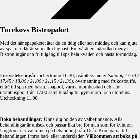
Torekovs Bistropaket
Med det här spapaketet äter du en tidig eller sen middag och kan njuta
av spa, när där är som allra lugnast. En tvårätters närodlad meny i
Bistron ingår och fri tillgång till spa hela kvällen och nästa förmiddag.
I er vistelse ingår
incheckning 16.30, tvårätters meny
(sittning 17.30 /
17.45 / 18.00 / 21.00 / 21.15 / 21.30)
, övernattning med frukostbuffé,
entré till spa med bastu, spapool, varma utomhusbad och stor
utomhuspool från 17.00 samt tillgång till gym inom- och utomhus.
Utcheckning 11.00.
Boka behandlingar:
Unna dig höjden av välbefinnande. Alla
behandlingar är unisex och passar lika bra för män som för kvinnor.
Ungdomar är välkomna på behandling från 16 år. Kom gärna till
behandlingen i torra bad- eller underkläder.
Välkommen att boka på