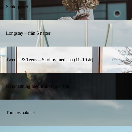
Seniorpaket
Longstay – från 5 nätter
Tweens & Teens – Skollov med spa (11–19 år)
Övernattning med frukost och spa
Torekovpaketet