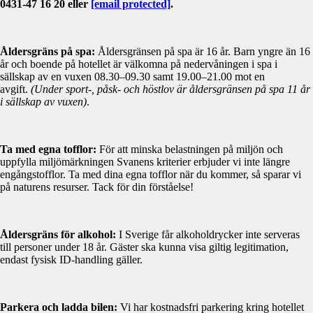
0431-47 16 20 eller
[email protected]
.
Åldersgräns på spa:
Åldersgränsen på spa är 16 år. Barn yngre än 16
år och boende på hotellet är välkomna på nedervåningen i spa i
sällskap av en vuxen 08.30–09.30 samt 19.00–21.00 mot en
avgift.
(Under sport-, påsk- och höstlov är åldersgränsen på spa 11 år
i sällskap av vuxen)
.
Ta med egna tofflor:
För att minska belastningen på miljön och
uppfylla miljömärkningen Svanens kriterier erbjuder vi inte längre
engångstofflor. Ta med dina egna tofflor när du kommer, så sparar vi
på naturens resurser. Tack för din förståelse!
Åldersgräns för alkohol:
I Sverige får alkoholdrycker inte serveras
till personer under 18 år. Gäster ska kunna visa giltig legitimation,
endast fysisk ID-handling gäller.
Parkera och ladda bilen:
Vi har kostnadsfri parkering kring hotellet