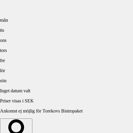
mån
tis
ons
tors
fre
lör
sön
Inget datum valt
Priser visas i SEK
Ankomst ej möjlig för Torekovs Bistropaket