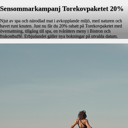
Sensommarkampanj Torekovpaketet 20%
Njut av spa och närodlad mat i avkopplande miljö, med naturen och
havet runt knuten. Just nu får du 20% rabatt på Torekovpaketet med
övernattning, tillgång till spa, en tvårätters meny i Bistron och
frukostbuffé. Erbjudandet gäller nya bokningar på utvalda datum.