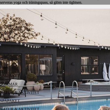
serveras yoga och träningspass, så glöm inte tightsen.
Filter
:
SPAPAKET
SOMMAR
NATUR & AKTIVITET
SPAPAKET
NATUR & AKTIVITET