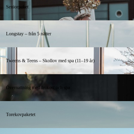
Seniorpaket
Longstay – från 5 nätter
Tweens & Teens – Skollov med spa (11–19 år)
Övernattning med frukost och spa
Torekovpaketet