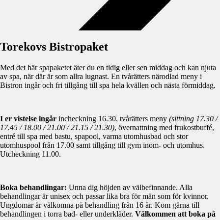
Torekovs Bistropaket
Med det här spapaketet äter du en tidig eller sen middag och kan njuta
av spa, när där är som allra lugnast. En tvårätters närodlad meny i
Bistron ingår och fri tillgång till spa hela kvällen och nästa förmiddag.
I er vistelse ingår
incheckning 16.30, tvårätters meny
(sittning 17.30 /
17.45 / 18.00 / 21.00 / 21.15 / 21.30)
, övernattning med frukostbuffé,
entré till spa med bastu, spapool, varma utomhusbad och stor
utomhuspool från 17.00 samt tillgång till gym inom- och utomhus.
Utcheckning 11.00.
Boka behandlingar:
Unna dig höjden av välbefinnande. Alla
behandlingar är unisex och passar lika bra för män som för kvinnor.
Ungdomar är välkomna på behandling från 16 år. Kom gärna till
behandlingen i torra bad- eller underkläder.
Välkommen att boka på