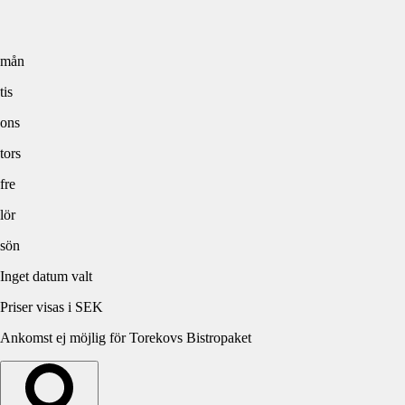
mån
tis
ons
tors
fre
lör
sön
Inget datum valt
Priser visas i SEK
Ankomst ej möjlig för Torekovs Bistropaket