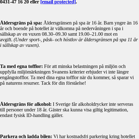
0431-47 16 20 eller
[email protected]
.
Åldersgräns på spa:
Åldersgränsen på spa är 16 år. Barn yngre än 16
år och boende på hotellet är välkomna på nedervåningen i spa i
sällskap av en vuxen 08.30–09.30 samt 19.00–21.00 mot en
avgift.
(Under sport-, påsk- och höstlov är åldersgränsen på spa 11 år
i sällskap av vuxen)
.
Ta med egna tofflor:
För att minska belastningen på miljön och
uppfylla miljömärkningen Svanens kriterier erbjuder vi inte längre
engångstofflor. Ta med dina egna tofflor när du kommer, så sparar vi
på naturens resurser. Tack för din förståelse!
Åldersgräns för alkohol:
I Sverige får alkoholdrycker inte serveras
till personer under 18 år. Gäster ska kunna visa giltig legitimation,
endast fysisk ID-handling gäller.
Parkera och ladda bilen:
Vi har kostnadsfri parkering kring hotellet